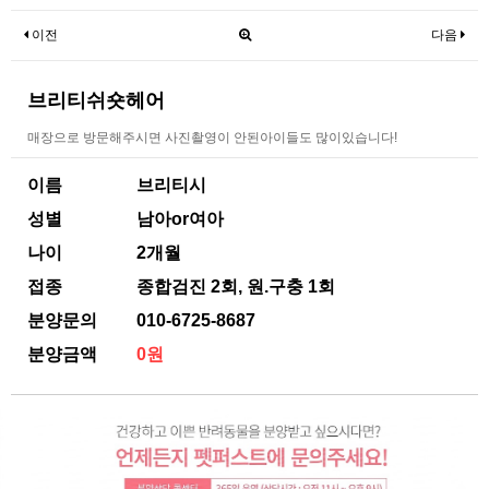
이전
다음
브리티쉬숏헤어
매장으로 방문해주시면 사진촬영이 안된아이들도 많이있습니다!
이름
브리티시
성별
남아or여아
나이
2개월
접종
종합검진 2회, 원.구충 1회
분양문의
010-6725-8687
분양금액
0원