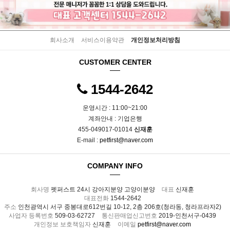
회사소개
서비스이용약관
개인정보처리방침
CUSTOMER CENTER
1544-2642
운영시간 : 11:00~21:00
계좌안내 : 기업은행
455-049017-01014
신재훈
E-mail :
petfirst@naver.com
COMPANY INFO
회사명
펫퍼스트 24시 강아지분양 고양이분양
대표
신재훈
대표전화
1544-2642
주소
인천광역시 서구 중봉대로612번길 10-12, 2층 206호(청라동, 청라프라자2)
사업자 등록번호
509-03-62727
통신판매업신고번호
2019-인천서구-0439
개인정보 보호책임자
신재훈
이메일
petfirst@naver.com